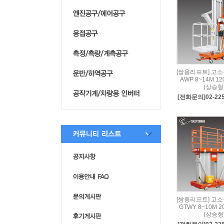
[쌍용리프트] 고
AWP 8~14M 1
(상승형
[전화문의]02-225
[쌍용리프트] 고
GTWY 8~10M 
(상승형