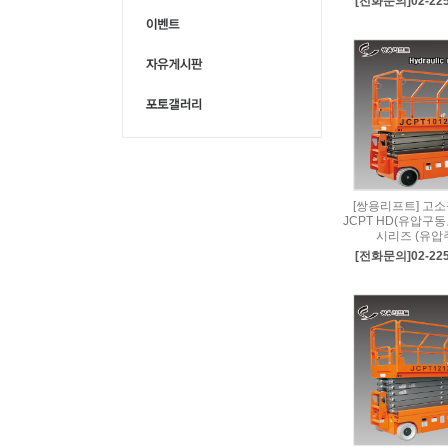
[전화문의]02-225
[쌍용리프트] 고
JCPT HD(유압구동
시리즈 (유압
[전화문의]02-225