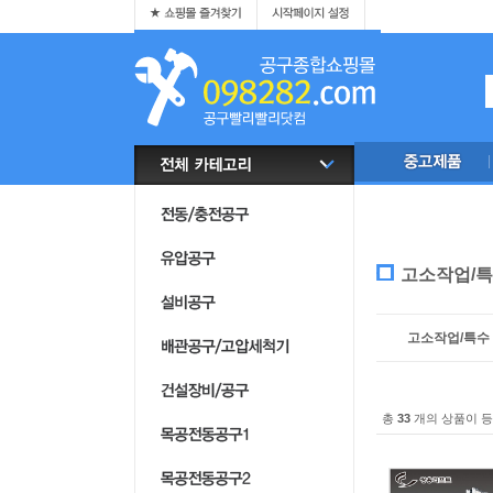
고소작업/특
고소작업/특수
총
33
개의 상품이 