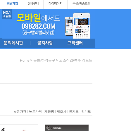
>
>
운반/하역공구
고소작업/특수 리프트
Home
|
|
|
|
|
낮은가격
높은가격
제품명
제조사
인기도
인기도