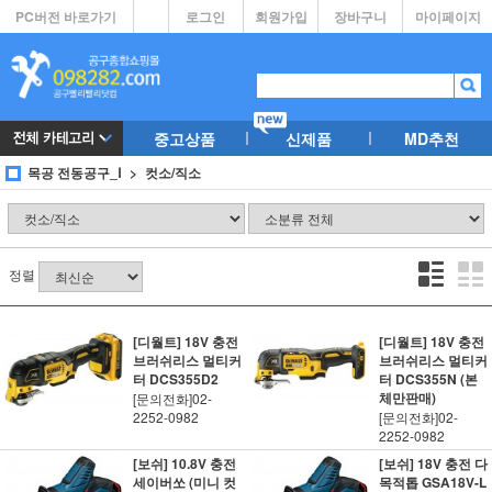
PC버전 바로가기
로그인
회원가입
장바구니
마이페이지
중고상품
신제품
MD추천
목공 전동공구_Ⅰ
컷소/직소
정렬
[디월트] 18V 충전
[디월트] 18V 충전
브러쉬리스 멀티커
브러쉬리스 멀티커
터 DCS355D2
터 DCS355N (본
체만판매)
[문의전화]02-
2252-0982
[문의전화]02-
2252-0982
[보쉬] 10.8V 충전
[보쉬] 18V 충전 다
세이버쏘 (미니 컷
목적톱 GSA18V-L