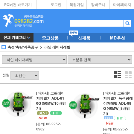
PC버전 바로가기
로그인
회원가입
장바구니
마이페이지
중고상품
신제품
MD추천
측정/측량/계측공구
라인 레이저레벨
정렬
[다카시] 그린레이
[다카시] 그린레이
저레벨기 ADL-81
저레벨기 녹색광레
0G (50MW/10배밝
이저레벨 ADL-88
기)
G (40MW_8배밝
기)
[문의] 02-2252-
0982
[문의] 02-2252-
0982