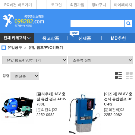
PC버전 바로가기
로그인
회원가입
장바구니
마이페이지
중고상품
신제품
MD추천
유압공구
유압 펌프/PVC히터기
정렬
[클라우케] 18V 충
[이즈미] 28.8V 충
전 유압 펌프 AHP-
전식 유압펌프 RE
700L
C-P2
[문의전화]02-
[문의전화]02-
2252-0982
2252-0982