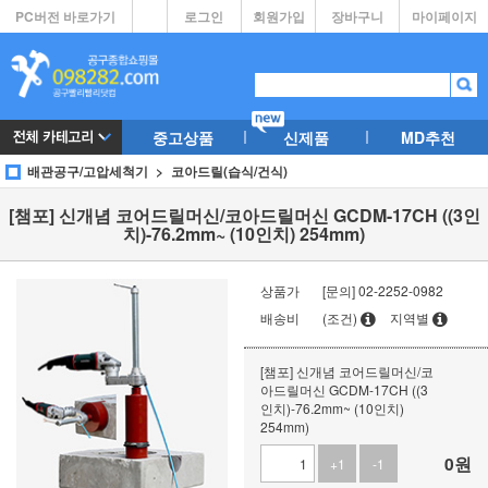
PC버전 바로가기
로그인
회원가입
장바구니
마이페이지
중고상품
신제품
MD추천
배관공구/고압세척기
코아드릴(습식/건식)
[챔포] 신개념 코어드릴머신/코아드릴머신 GCDM-17CH ((3인
치)-76.2mm~ (10인치) 254mm)
상품가
[문의] 02-2252-0982
배송비
(조건)
지역별
[챔포] 신개념 코어드릴머신/코
아드릴머신 GCDM-17CH ((3
인치)-76.2mm~ (10인치)
254mm)
0
원
+1
-1