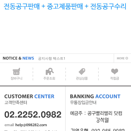
직접 입력해주셔야 합니다.
공지사항 텍스트1
직접 입력해주셔야 합니다.
공지사항 텍스트1