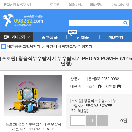
PC버전 바로가기
로그인
회원가입
장바구니
마이페이지
중고상품
신제품
MD추천
배관공구/고압세척기
배관 내시경/관로/누수 탐지기
[프로원] 청음식누수탐지기 누수탐지기 PRO-V3 POWER (2016
년형)
상품가
[문의]02-2252-0982
배송비
(조건)
지역별
[프로원] 청음식누수탐지기 누
수탐지기 PRO-V3 POWER
(2016년형)
0
원
+1
-1
[프로원] 청음식누수탐지기 누수탐지
기 탐지기 PRO-V3 POWER