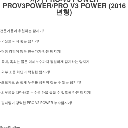
PROV3POWER/PRO V3 POWER (2016
년형)
!
전문가들이 추천하는 탐지기
-
!
외산보다 더 좋은 탐지기
-
!
현장 경험이 많은 전문가가 만든 탐지기
-
,
!
옥내
옥외는 물론 미세누수까지 정밀하게 감지하는 탐지기
-
!
외부 소음 차단이 탁월한 탐지기
-
!
초보자도 손 쉽게 누수를 정확히 찾을 수 있는 탐지기
-
!
외부음을 차단하고 누수음 만을 들을 수 있도록 만든 탐지기
-
PRO-V3 POWER
!
필터링이 강력한
누수탐지기
Specification