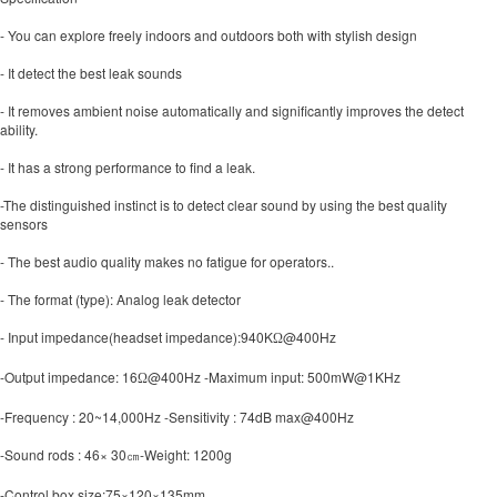
- You can explore freely indoors and outdoors both with stylish design
- It detect the best leak sounds
- It removes ambient noise automatically and significantly improves the detect
ability.
- It has a strong performance to find a leak.
-The distinguished instinct is to detect clear sound by using the best quality
sensors
- The best audio quality makes no fatigue for operators..
- The format (type): Analog leak detector
- Input impedance(headset impedance):940K
@400Hz
Ω
-Output impedance: 16
@400Hz -Maximum input: 500mW@1KHz
Ω
-Frequency : 20~14,000Hz -Sensitivity : 74dB max@400Hz
-Sound rods : 46× 30
-Weight: 1200g
㎝
-Control box size:75×120×135mm