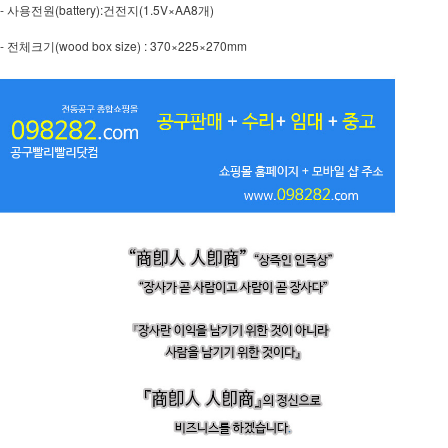
-
(battery):
(1.5V×AA8
)
사용전원
건전지
개
-
(wood box size) : 370×225×270mm
전체크기