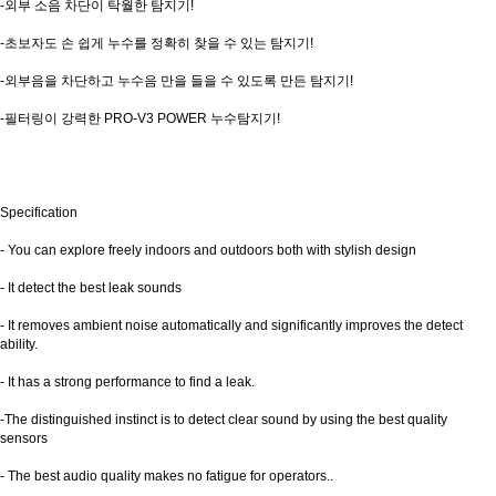
-
외부 소음 차단이 탁월한 탐지기
!
-
초보자도 손 쉽게 누수를 정확히 찾을 수 있는 탐지기
!
-
외부음을 차단하고 누수음 만을 들을 수 있도록 만든 탐지기
!
-
필터링이 강력한
PRO-V3 POWER
누수탐지기
!
Specification
- You can explore freely indoors and outdoors both with stylish design
- It detect the best leak sounds
- It removes ambient noise automatically and significantly improves the detect
ability.
- It has a strong performance to find a leak.
-The distinguished instinct is to detect clear sound by using the best quality
sensors
- The best audio quality makes no fatigue for operators..