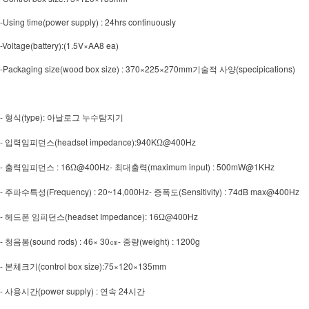
-Using time(power supply) : 24hrs continuously
-Voltage(battery):(1.5V×AA8 ea)
-Packaging size(wood box size) : 370×225×270mm
(specipications)
기술적 사양
-
(type):
형식
아날로그 누수탐지기
-
(headset impedance):940K
@400Hz
입력임피던스
Ω
-
: 16
@400Hz-
(maximum input) : 500mW@1KHz
출력임피던스
Ω
최대출력
-
(Frequency) : 20~14,000Hz-
(Sensitivity) : 74dB max@400Hz
주파수특성
증폭도
-
(headset Impedance): 16
@400Hz
헤드폰 임피던스
Ω
-
(sound rods) : 46× 30
-
(weight) : 1200g
청음봉
㎝
중량
-
(control box size):75×120×135mm
본체크기
-
(power supply) :
24
사용시간
연속
시간