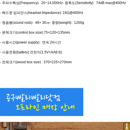
-
주파수특성
(Frequency) : 20~14,000Hz-
증폭도
(Sensitivity) : 74dB max@400Hz
-
헤드폰 임피던스
(headset Impedance): 16
Ω
@400Hz
-
청음봉
(sound rods) : 46× 30
㎝
-
중량
(weight) : 1200g
-
본체크기
(control box size):75×120×135mm
-
사용시간
(power supply) :
연속
24
시간
-
사용전원
(battery):
건전지
(1.5V×AA8
개
)
-
전체크기
(wood box size) : 370×225×270mm