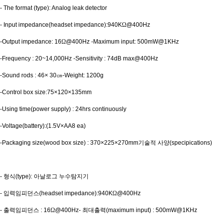
- The format (type): Analog leak detector
- Input impedance(headset impedance):940K
Ω
@400Hz
-Output impedance: 16
Ω
@400Hz -Maximum input: 500mW@1KHz
-Frequency : 20~14,000Hz -Sensitivity : 74dB max@400Hz
-Sound rods : 46× 30
㎝
-Weight: 1200g
-Control box size:75×120×135mm
-Using time(power supply) : 24hrs continuously
-Voltage(battery):(1.5V×AA8 ea)
-Packaging size(wood box size) : 370×225×270mm
기술적 사양
(specipications)
-
형식
(type):
아날로그 누수탐지기
-
입력임피던스
(headset impedance):940K
Ω
@400Hz
-
출력임피던스
: 16
Ω
@400Hz-
최대출력
(maximum input) : 500mW@1KHz