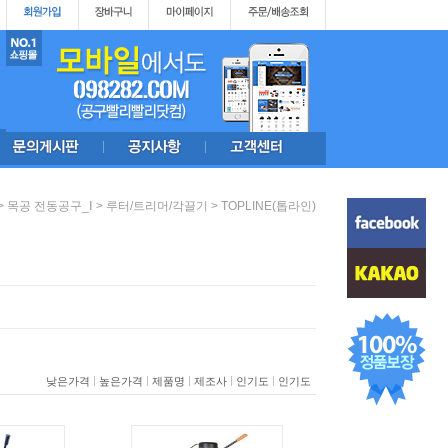
>
>
>
목공 전동공구_Ⅰ
루터/트리머/각끌기
TOPLINE(톱라인)
|
|
|
|
|
낮은가격
높은가격
제품명
제조사
인기도
인기도