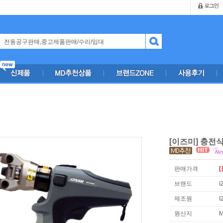
[이즈미] 충전식
판매가격
[
브랜드
I
제조원
I
원산지
M