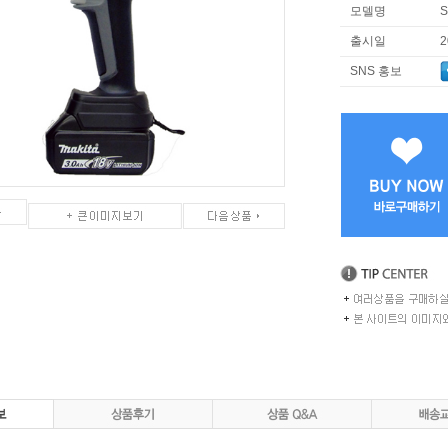
모델명
S
출시일
2
SNS 홍보