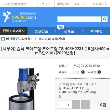
PC버전 바로가기
로그인
회원가입
장바구니
마이페이지
중고상품
신제품
MD추천
배관공구/고압세척기
코아드릴(습식/건식)
[시부야] 습식 코아드릴 코어드릴 TS-405H2231 (16인치/400m
m/3단기어) [2020년형]
상품가
[문의] 02-2252-0982
배송비
(조건)
지역별
[시부야] 습식 코아드릴 코어드
릴 TS-405H2231 (16인
치/400mm/3단기어) [2020년
형]
0
원
+1
-1