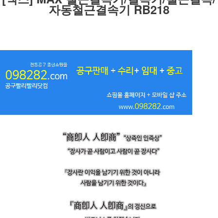
자동철근결속기 RB218