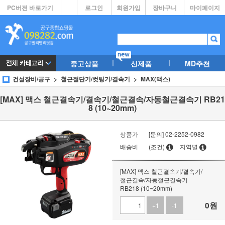
PC버전 바로가기
로그인
회원가입
장바구니
마이페이지
중고상품
신제품
MD추천
건설장비/공구
철근절단기/컷팅기/결속기
MAX(맥스)
[MAX] 맥스 철근결속기/결속기/철근결속/자동철근결속기 RB21
8 (10~20mm)
상품가
[문의] 02-2252-0982
배송비
(조건)
지역별
[MAX] 맥스 철근결속기/결속기/
철근결속/자동철근결속기
RB218 (10~20mm)
0
원
+1
-1