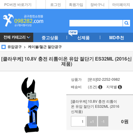
PC버전 바로가기
로그인
회원가입
장바구니
마이페이지
중고상품
신제품
MD추천
유압공구
케이블/철근 절단공구
[클라우케] 10.8V 충전 리튬이온 유압 절단기 ES32ML (2016신
제품)
상품가
[문의]02-2252-0982
배송비
(조건)
지역별
[클라우케] 10.8V 충전 리튬이
온 유압 절단기 ES32ML (2016
신제품)
0
원
+1
-1