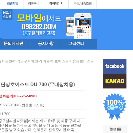
>
>
>
운반/하역공구
체인/레바블럭/호이스트
쌍용호이스트
e
단상호이스트 DU-700 (무대장치용)
전화문의]02-2252-0982
SSANGYONG(쌍용호이스트)
U-700
[공구빨리빨리닷컴]에서는 재고 유/무 및 제품 구매 시
어려움을 느끼시는 고객님을 위해 모든 제품을 전화로
주문을 받고 있습니다. 언제든지 전화주시면 더욱