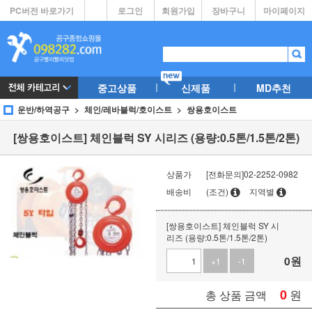
PC버전 바로가기
로그인
회원가입
장바구니
마이페이지
중고상품
신제품
MD추천
운반/하역공구
체인/레바블럭/호이스트
쌍용호이스트
[쌍용호이스트] 체인블럭 SY 시리즈 (용량:0.5톤/1.5톤/2톤)
상품가
[전화문의]02-2252-0982
배송비
(조건)
지역별
[쌍용호이스트] 체인블럭 SY 시
리즈 (용량:0.5톤/1.5톤/2톤)
0
원
+1
-1
0
원
총 상품 금액