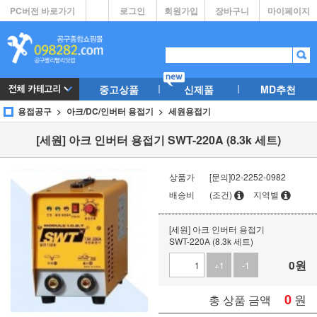
PC버전 바로가기
로그인
회원가입
장바구니
마이페이지
중고상품
신제품
MD추천
용접공구
아크/DC/인버터 용접기
세원용접기
[세원] 아크 인버터 용접기 SWT-220A (8.3k 세트)
상품가
[문의]02-2252-0982
배송비
(조건)
지역별
[세원] 아크 인버터 용접기
SWT-220A (8.3k 세트)
0
원
+1
-1
0
원
총 상품 금액