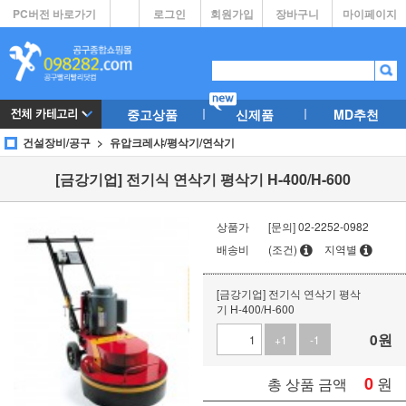
PC버전 바로가기
로그인
회원가입
장바구니
마이페이지
중고상품
신제품
MD추천
건설장비/공구
유압크레샤/평삭기/연삭기
[금강기업] 전기식 연삭기 평삭기 H-400/H-600
상품가
[문의] 02-2252-0982
배송비
(조건)
지역별
[금강기업] 전기식 연삭기 평삭
기 H-400/H-600
0
원
+1
-1
0
원
총 상품 금액