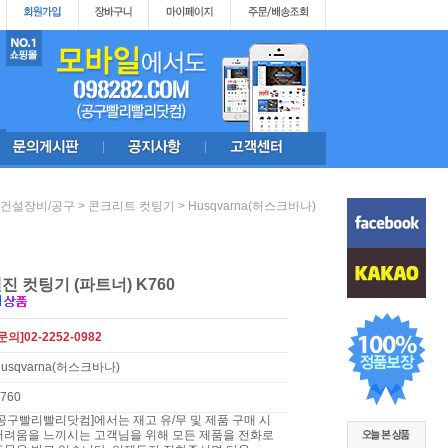
>
>
건설장비/공구
콘크리트 컷팅기
Husqvarna(허스크바나)
진 컷팅기 (파트너) K760
문의]02-2252-0982
usqvarna(허스크바나)
760
[공구빨리빨리닷컴]에서는 재고 유/무 및 제품 구매 시
어려움을 느끼시는 고객님을 위해 모든 제품을 전화로