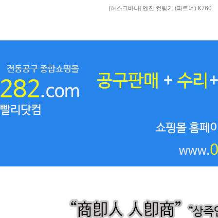
[허스크바나] 엔진 컷팅기 (파트너) K760