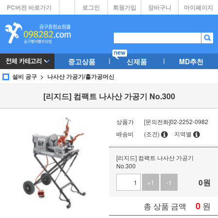
PC버전 바로가기
로그인
회원가입
장바구니
마이페이지
중고상품
신제품
MD추천
설비 공구
나사산 가공기/홀가공머신
[리지드] 컴팩트 나사산 가공기 No.300
상품가
[문의전화]02-2252-0982
배송비
(조건)
지역별
[리지드] 컴팩트 나사산 가공기
No.300
0
원
+1
-1
0
원
총 상품 금액