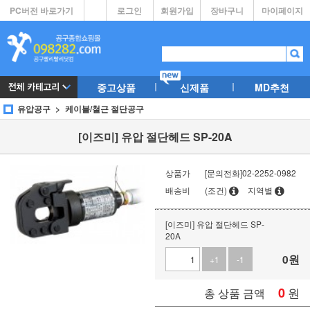
PC버전 바로가기
로그인
회원가입
장바구니
마이페이지
중고상품
신제품
MD추천
유압공구
케이블/철근 절단공구
[이즈미] 유압 절단헤드 SP-20A
상품가
[문의전화]02-2252-0982
배송비
(조건)
지역별
[이즈미] 유압 절단헤드 SP-
20A
0
원
+1
-1
0
원
총 상품 금액