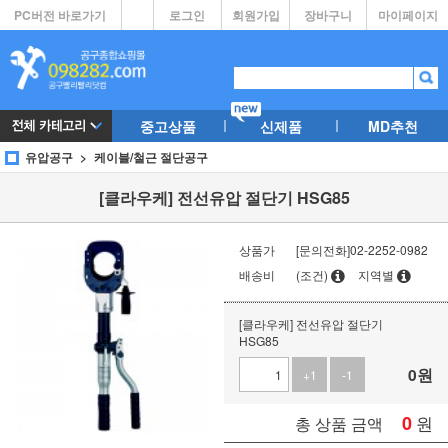
PC버전 바로가기
로그인
회원가입
장바구니
마이페이지
중고상품
신제품
MD추천
유압공구
케이블/철근 절단공구
[클라우케] 전선유압 절단기 HSG85
상품가
[문의전화]02-2252-0982
배송비
(조건)
지역별
[클라우케] 전선유압 절단기
HSG85
0
원
+1
-1
0
원
총 상품 금액