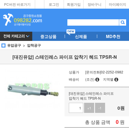
PC버전 바로가기
로그인
회원가입
장바구니
마이페이지
중고상품
신제품
MD추천
유압공구
압착공구
[대진유압] 스테인레스 파이프 압착기 헤드 TPSR-N
상품가
[문의전화]02-2252-0982
배송비
(조건)
지역별
[대진유압] 스테인레스 파이프
압착기 헤드 TPSR-N
0
원
+1
-1
0
원
총 상품 금액