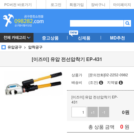
PC버전 바로가기
로그인
회원가입
장바구니
마이페이지
중고상품
신제품
MD추천
유압공구
압착공구
[이즈미] 유압 전선압착기 EP-431
상품가
[문의전화]02-2252-0982
배송비
(조건)
지역별
[이즈미] 유압 전선압착기 EP-
431
0
원
+1
-1
0
원
총 상품 금액