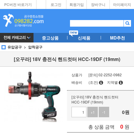
PC버전 바로가기
로그인
회원가입
장바구니
마이페이지
중고상품
신제품
MD추천
유압공구
압착공구
[오꾸라] 18V 충전식 핸드컷터 HCC-19DF (19mm)
상품가
[문의] 02-2252-0982
배송비
(조건)
지역별
[오꾸라] 18V 충전식 핸드컷터
HCC-19DF (19mm)
0
원
+1
-1
0
원
총 상품 금액