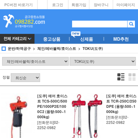
PC버전 바로가기
로그인
회원가입
장바구니
마이페이지
중고상품
신제품
MD추천
운반/하역공구
체인/레바블럭/호이스트
TOKU(도쿠)
정렬
[도쿠] 에어 호이스
[도쿠] 에어 호이스
트 TCS-500C/500
트 TCR-250C/250
PE/1000P2E/100
DPE (용량:500~1
0C2 (용량:500~1
000kg)
000kg)
[전화문의]02-
[전화문의]02-
2252-0982
2252-0982