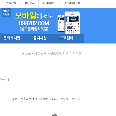
>
>
용접공구
산소절단기/에어가우징
Home
대㈜)
(3)
|
|
|
|
|
|
낮은가격
높은가격
제품명
제조사
인기도
인기도