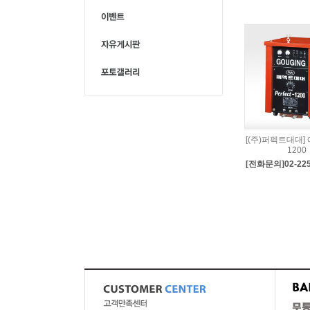
[(주)퍼펙트대대]
1200
[전화문의]02-225