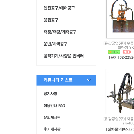
[유광공업(주)] 수
절단기 YK
[문의] 02-2252
[유광공업(주)] 자
YK-40
[전화문의]02-225