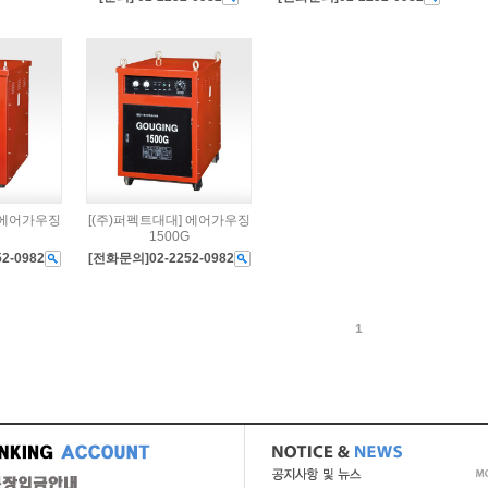
 에어가우징
[(주)퍼펙트대대] 에어가우징
1500G
2-0982
[전화문의]02-2252-0982
1