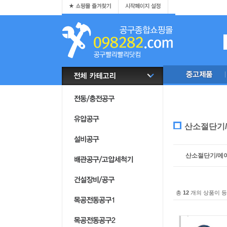
산소절단기
산소절단기/에
총
12
개의 상품이 