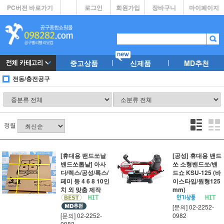
PC버전 바로가기
로그인
회원가입
장바구니
마이페이지
중고상품
신제품
MD추천
전동/충전공구
정렬
[휴대용 밴드쏘날
[공성] 휴대용 밴드
밴드쏘톱날] 아사
쏘 소형밴드쏘/밴
다/렉스/공성/록스/
드쇼 KSU-125 (바
페미 등 4 6 8 10인
이스타입/원형125
치 외 맞춤 제작
mm)
[문의] 02-2252-
[문의] 02-2252-
0982
0982