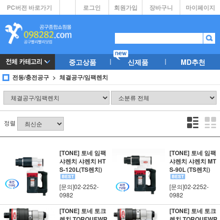
PC버전 바로가기
로그인
회원가입
장바구니
마이페이지
중고상품
신제품
MD추천
전동/충전공구
체결공구/임팩렌치
정렬
[TONE] 토네 임팩
[TONE] 토네 임팩
샤렌치 샤렌치 HT
샤렌치 샤렌치 MT
S-120L(TS렌치)
S-90L (TS렌치)
[문의]02-2252-
[문의]02-2252-
0982
0982
[TONE] 토네 토크
[TONE] 토네 토크
렌치 TORQUEWR
렌치 TORQUEWR