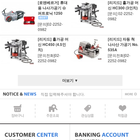
[로덴베르거] 휴대
[리지드] 홀가공 머
용 나사가공기 슈
신 HC300 (3인치)
퍼트로닉 1250
[문의] 02-2252-
0982
[문의]02-2252-
0982
[리지드] 홀가공 머
[리지드] 자동 척
신 HC450 (4.5인
나사산 가공기 No.
치)
535A
[문의전화]02-
[문의전화]02-
2252-0982
2252-0982
직접 입력해주셔야 합니다.
공지사항 텍스트1
더보기 ▼
직접 입력해주셔야 합니다.
공지사항 텍스트1