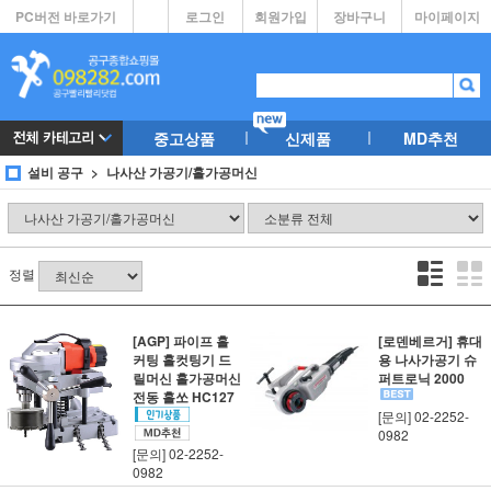
PC버전 바로가기
로그인
회원가입
장바구니
마이페이지
중고상품
신제품
MD추천
설비 공구
나사산 가공기/홀가공머신
정렬
[AGP] 파이프 홀
[로덴베르거] 휴대
커팅 홀컷팅기 드
용 나사가공기 슈
릴머신 홀가공머신
퍼트로닉 2000
전동 홀쏘 HC127
[문의] 02-2252-
0982
[문의] 02-2252-
0982